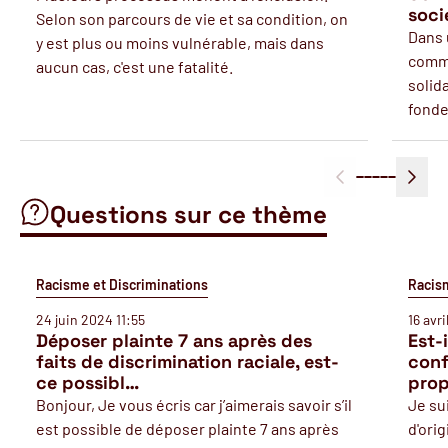
soci
Selon son parcours de vie et sa condition, on
Dans 
y est plus ou moins vulnérable, mais dans
comme 
aucun cas, c'est une fatalité.
solid
fonde
Questions sur ce thème
Racisme et Discriminations
Racism
24 juin 2024 11:55
16 avr
Déposer plainte 7 ans après des
Est-
faits de discrimination raciale, est-
conf
ce possibl…
prop
Bonjour, Je vous écris car j’aimerais savoir s’il
Je su
est possible de déposer plainte 7 ans après
d'ori