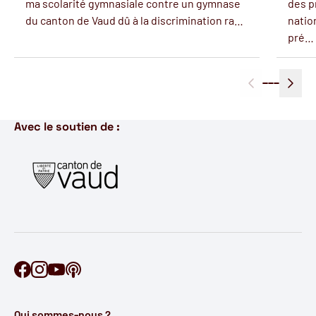
ma scolarité gymnasiale contre un gymnase
des p
du canton de Vaud dû à la discrimination ra…
natio
pré…
Avec le soutien de :
Retrouve Ontécoute sur Facebook
Retrouve Ontécoute sur Instagram
Retrouve Ontécoute sur YouTube
Découvre notre podcast
Qui sommes-nous ?