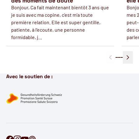
des moments de doute
elle
Bonjour, Ca fait maintenant bientôt 3 ans que
Bonjo
je suis avec ma copine, c’est m’a toute
mes 2
première relation. Elle est super gentille,
peut-
patiente, à l’ecoute, une personne
des c
formidable, j…
parle
Avec le soutien de :
Retrouve Ontécoute sur Facebook
Retrouve Ontécoute sur Instagram
Retrouve Ontécoute sur YouTube
Découvre notre podcast