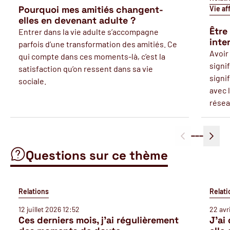
Pourquoi mes amitiés changent-
Vie af
elles en devenant adulte ?
Être
Entrer dans la vie adulte s’accompagne
inte
parfois d’une transformation des amitiés. Ce
Avoir
qui compte dans ces moments-là, c’est la
signi
satisfaction qu’on ressent dans sa vie
signif
sociale.
avec l
résea
Questions sur ce thème
Relations
Relati
12 juillet 2026 12:52
22 avr
Ces derniers mois, j’ai régulièrement
J'ai