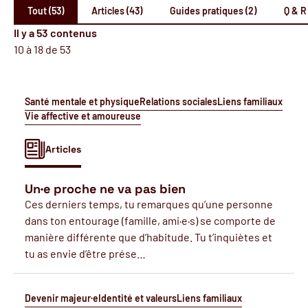
Tout (53)
Articles (43)
Guides pratiques (2)
Q & R 
Il y a 53 contenus
10 à 18 de 53
Santé mentale et physique
Relations sociales
Liens familiaux
Vie affective et amoureuse
Articles
Un·e proche ne va pas bien
Ces derniers temps, tu remarques qu’une personne
dans ton entourage (famille, ami·e·s) se comporte de
manière différente que d’habitude. Tu t’inquiètes et
tu as envie d’être prése…
Devenir majeur·e
Identité et valeurs
Liens familiaux