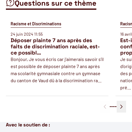
Questions sur ce thème
Racisme et Discriminations
Racism
24 juin 2024 11:55
16 avr
Déposer plainte 7 ans après des
Est-
faits de discrimination raciale, est-
conf
ce possibl…
prop
Bonjour, Je vous écris car j’aimerais savoir s’il
Je su
est possible de déposer plainte 7 ans après
d'ori
ma scolarité gymnasiale contre un gymnase
des p
du canton de Vaud dû à la discrimination ra…
natio
pré…
Avec le soutien de :