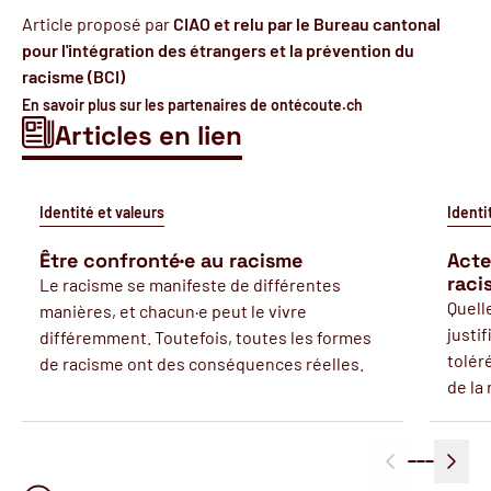
Article proposé par
CIAO et relu par le Bureau cantonal
pour l'intégration des étrangers et la prévention du
racisme (BCI)
En savoir plus sur les partenaires de ontécoute.ch
Articles en lien
Identité et valeurs
Identi
Être confronté·e au racisme
Acte
raci
Le racisme se manifeste de différentes
Quell
manières, et chacun·e peut le vivre
justi
différemment. Toutefois, toutes les formes
tolér
de racisme ont des conséquences réelles.
de la