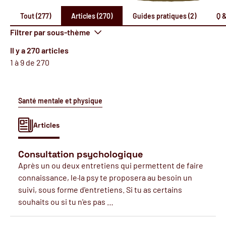
Tout (277)
Articles (270)
Guides pratiques (2)
Q &
Filtrer par sous-thème
Il y a 270 articles
1 à 9 de 270
Santé mentale et physique
Articles
Consultation psychologique
Après un ou deux entretiens qui permettent de faire
connaissance, le·la psy te proposera au besoin un
suivi, sous forme d'entretiens. Si tu as certains
souhaits ou si tu n'es pas …