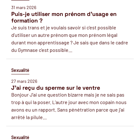
31 mars 2026
Puis-je utiliser mon prénom d’usage en
formation ?
Je suis trans et je voulais savoir si c'est possible
d'utiliser un autre prénom que mon prénom légal
durant mon apprentissage ? Je sais que dans le cadre
du Gymnase c'est possible…
Sexualité
27 mars 2026
J'ai reçu du sperme sur le ventre
Bonjour J’ai une question bizarre mais je ne sais pas
trop à qui la poser. L’autre jour avec mon copain nous
avons eu un rapport. Sans pénétration parce que j’ai
arrêté la pilule…
Sexualité