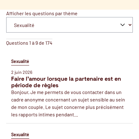
Afficher les questions par thème
Questions 1 à 9 de 174
Sexualité
2 juin 2026
Faire l'amour lorsque la partenaire est en
période de règles
Bonjour, Je me permets de vous contacter dans un
cadre anonyme concernant un sujet sensible au sein
de mon couple. Le sujet concerne plus précisément
les rapports intimes pendant…
Sexualité