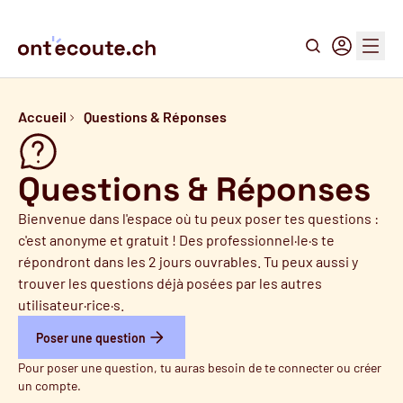
Recherche
Connexion
Menu
Accueil
Questions & Réponses
Questions & Réponses
Bienvenue dans l'espace où tu peux poser tes questions :
c'est anonyme et gratuit ! Des professionnel·le·s te
répondront dans les 2 jours ouvrables. Tu peux aussi y
trouver les questions déjà posées par les autres
utilisateur·rice·s.
Poser une question
Pour poser une question, tu auras besoin de te connecter ou créer
un compte.