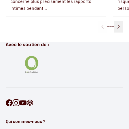
concerne plus précisément les rapports
risqu
intimes pendant…
perso
Avec le soutien de :
Retrouve Ontécoute sur Facebook
Retrouve Ontécoute sur Instagram
Retrouve Ontécoute sur YouTube
Découvre notre podcast
Qui sommes-nous ?