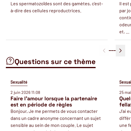
Les spermatozoïdes sont des gamètes, c’est-
Il est
à-dire des cellules reproductrices.
par j
conti
odeur
et, …
Questions sur ce thème
Sexualité
Sexual
2 juin 2026 11:08
25 mai
Faire l'amour lorsque la partenaire
Quel
est en période de règles
fell
Bonjour, Je me permets de vous contacter
J’ai 
dans un cadre anonyme concernant un sujet
diffé
sensible au sein de mon couple. Le sujet
une f