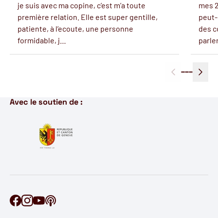
je suis avec ma copine, c’est m’a toute
mes 2
première relation. Elle est super gentille,
peut-
patiente, à l’ecoute, une personne
des c
formidable, j…
parle
Avec le soutien de :
Retrouve Ontécoute sur Facebook
Retrouve Ontécoute sur Instagram
Retrouve Ontécoute sur YouTube
Découvre notre podcast