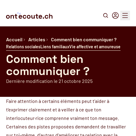
Recherche
Connexion
Menu
Accueil
Articles
Comment bien communiquer ?
Relations sociales
Liens familiaux
Vie affective et amoureuse
Comment bien
communiquer ?
Dernière modification le 21 octobre 2025
Faire attention à certains éléments peut t’aider à
t’exprimer clairement et à veiller à ce que ton
interlocuteur·rice comprenne vraiment ton message.
Certaines des pistes proposées demandent de travailler
sur toi-même, d’autres d’améliorer ta relation avec la