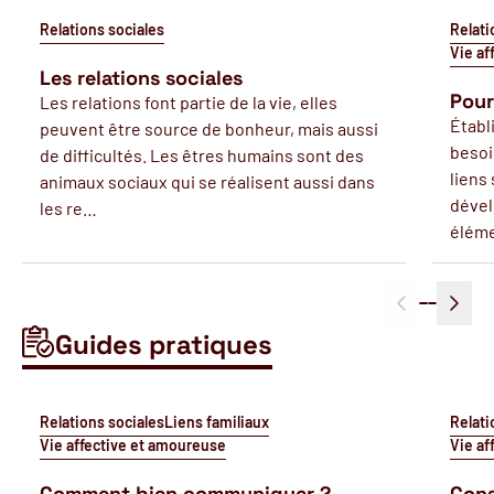
Relations sociales
Relati
Vie af
Les relations sociales
Pour
Les relations font partie de la vie, elles
Établ
peuvent être source de bonheur, mais aussi
besoi
de difficultés. Les êtres humains sont des
liens
animaux sociaux qui se réalisent aussi dans
dével
les re…
éléme
Guides pratiques
Relations sociales
Liens familiaux
Relati
Vie affective et amoureuse
Vie af
Comment bien communiquer ?
Cons