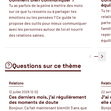
équi
Tu as parfois de la peine à mettre des mots
Tu te
sur ce que tu ressens ou à partager tes
relati
émotions ou tes pensées ? Ce guide te
parte
propose des outils pour mieux communiquer
famil
avec les personnes autour de toi et nourrir
repèr
des relations saines.
équil
Questions sur ce thème
Relations
Relati
12 juillet 2026 12:52
22 avr
Ces derniers mois, j’ai régulièrement
J'ai
des moments de doute
elle
Bonjour, Ca fait maintenant bientôt 3 ans que
Bonjo