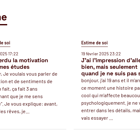
me
de soi
Estime de soi
2025 17:22
19 février 2025 23:22
erdu la motivation
J’ai l’impression d’all
mes études
bien, mais seulement
quand je ne suis pas 
, Je voulais vous parler de
bonjour, j’ai 19 ans et il m’a
ion et de sentiments de
ce moment une histoire pa
 fait, ça fait 3 ans
cool qui m’affecte beauco
nant que je me sens
psychologiquement. je ne 
e". Je vous explique: avant,
entrer dans les détails, mai
 des rêves, je…
vais essayer …