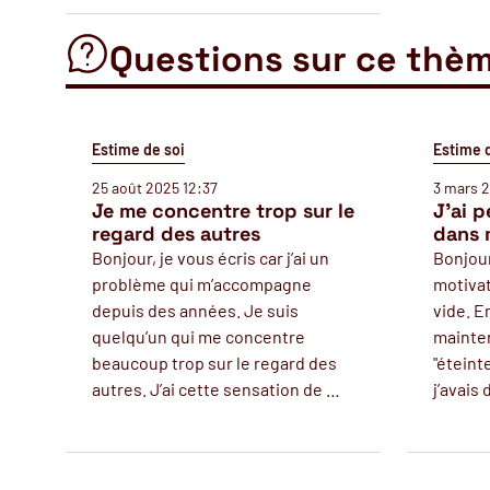
Questions sur ce thè
Estime de soi
Estime 
25 août 2025 12:37
3 mars 
Je me concentre trop sur le
J'ai p
regard des autres
dans 
Bonjour, je vous écris car j’ai un
Bonjour
problème qui m’accompagne
motivat
depuis des années. Je suis
vide. En
quelqu’un qui me concentre
mainte
beaucoup trop sur le regard des
"éteint
autres. J’ai cette sensation de …
j’avais