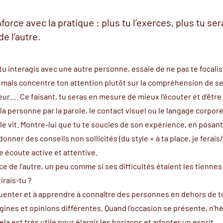
force avec la pratique : plus tu l’exerces, plus tu s
de l’autre.
u interagis avec une autre personne, essaie de ne pas te focalis
 mais concentre ton attention plutôt sur la compréhension de s
ur…. Ce faisant, tu seras en mesure de mieux
l'écouter
et d’être
la personne par la parole, le contact visuel ou le langage corpore
lle vit. Montre-lui que tu te soucies de son expérience, en posa
donner des conseils non sollicités (du style « à ta place, je ferais/
 écoute active et attentive.
ce de l’autre, un peu comme si ses difficultés étaient les tiennes.
irais-tu ?
uenter et à apprendre à connaître des personnes en dehors de t
igines et opinions différentes. Quand l’occasion se présente, n’h
la est très utile pour élargir les horizons et adopter un esprit