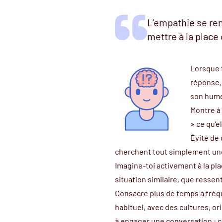
L’empathie se ren
mettre à la place 
Lorsque t
réponse,
son hume
Montre à 
» ce qu’e
Évite de 
cherchent tout simplement une
Imagine-toi activement à la pla
situation similaire, que ressent
Consacre plus de temps à fréq
habituel, avec des cultures, or
à engager une conversation : ce