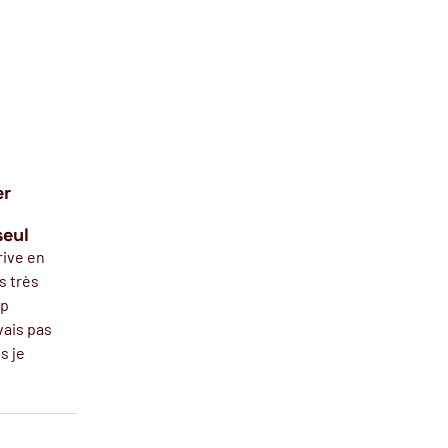
er
seul
rrive en
s très
up
vais pas
s je