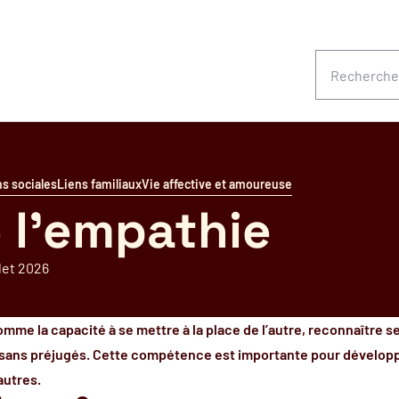
Rechercher
ns sociales
Liens familiaux
Vie affective et amoureuse
e l'empathie
llet 2026
omme la capacité à se mettre à la place de l’autre, reconnaître 
sans préjugés. Cette compétence est importante pour développer
autres.