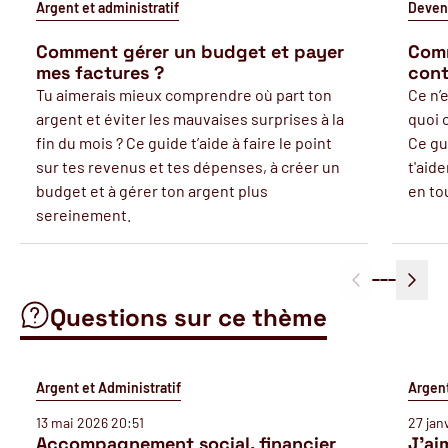
Argent et administratif
Deven
Comment gérer un budget et payer
Comm
mes factures ?
cont
Tu aimerais mieux comprendre où part ton
Ce n’
argent et éviter les mauvaises surprises à la
quoi 
fin du mois ? Ce guide t’aide à faire le point
Ce gu
sur tes revenus et tes dépenses, à créer un
t'aide
budget et à gérer ton argent plus
en to
sereinement.
Questions sur ce thème
Argent et Administratif
Argent
13 mai 2026 20:51
27 jan
Accompagnement social, financier
J'ai