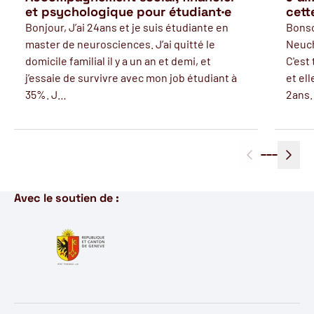
et psychologique pour étudiant·e
cett
Bonjour, J’ai 24ans et je suis étudiante en
Bonso
master de neurosciences. J’ai quitté le
Neuch
domicile familial il y a un an et demi, et
C'est
j’essaie de survivre avec mon job étudiant à
et el
35%. J…
2ans.
Avec le soutien de :