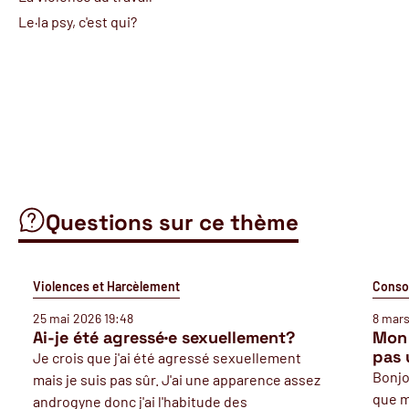
Le·la psy, c'est qui?
Questions sur ce thème
Violences et Harcèlement
Conso
25 mai 2026 19:48
8 mars
Ai-je été agressé·e sexuellement?
Mon 
pas 
Je crois que j'ai été agressé sexuellement
Bonjou
mais je suis pas sûr. J'ai une apparence assez
que m
androgyne donc j'ai l'habitude des