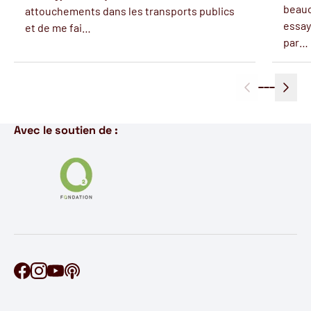
beauco
attouchements dans les transports publics
essay
et de me fai…
par…
Avec le soutien de :
Retrouve Ontécoute sur Facebook
Retrouve Ontécoute sur Instagram
Retrouve Ontécoute sur YouTube
Découvre notre podcast