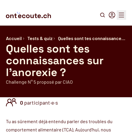
Recherche
Connexion
Menu
Accueil
Tests & quiz
Quelles sont tes connaissance…
Quelles sont tes
connaissances sur
l'anorexie ?
Challenge N° 5 proposé par CIAO
0
participant·e·s
Tu as sûrement déjà entendu parler des troubles du
comportement alimentaire (TCA). Aujourd'hui, nous