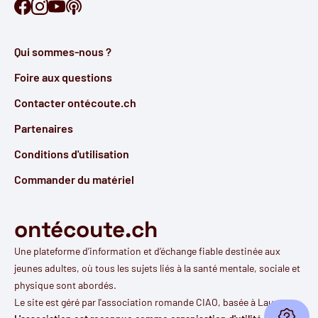
Retrouve Ontécoute sur Facebook
Retrouve Ontécoute sur Instagram
Retrouve Ontécoute sur YouTube
Découvre notre podcast
Qui sommes-nous ?
Foire aux questions
Contacter ontécoute.ch
Partenaires
Conditions d'utilisation
Commander du matériel
ontécoute.ch
Une plateforme d’information et d’échange fiable destinée aux
jeunes adultes, où tous les sujets liés à la santé mentale, sociale et
physique sont abordés.
Le site est géré par l'
association romande CIAO
, basée à Lausanne.
Ouvri