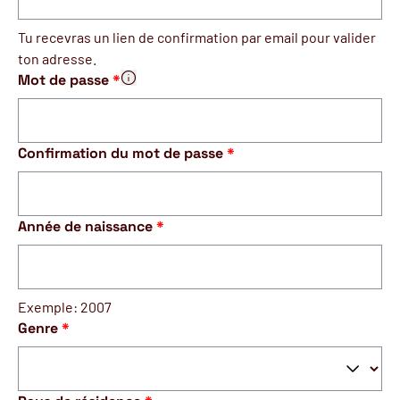
- d’une part ce que tu postes sur les forums et poses comm
- d’autre part, si vous êtes plusieurs sur le même profil, 
Tu recevras un lien de confirmation par email pour valider
ton adresse.
Mot de passe
*
Pour des raisons de sécurité, ton mot de passe doi
Confirmation du mot de passe
*
Année de naissance
*
Exemple: 2007
Genre
*